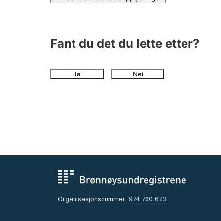
Fant du det du lette etter?
Ja
Nei
Organisasjonsnummer:
974 760 673