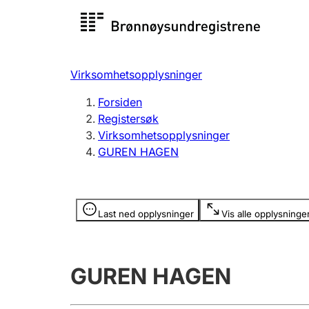
Registersøk
Aksjesel
Registrer
Virksomhetsopplysninger
Lag og forening
Flere
Forsiden
Registrere, endre, slette
organisa
Registersøk
Virksomhetsopplysninger
GUREN HAGEN
Tinglysing
Jeger
Betaling 
Opplysninger er skjult
Last ned opplysninger
Vis alle opplysninge
Offentlig sektor
Andre t
GUREN HAGEN