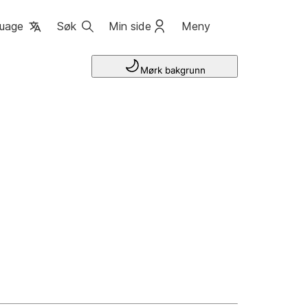
uage
Søk
Min side
Meny
Mørk bakgrunn