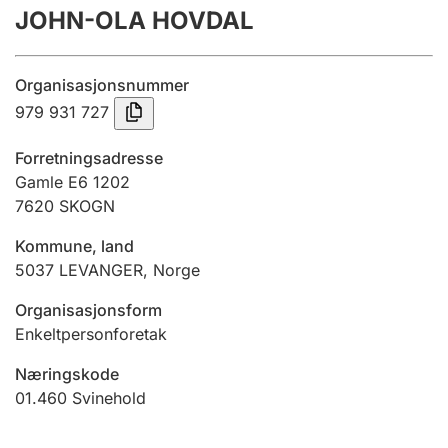
JOHN-OLA HOVDAL
Årsregnskap
Innsending og forsinkelsesgebyr
Organisasjonsnummer
979 931 727
Tinglysing
Forretningsadresse
Gamle E6 1202
7620
SKOGN
Jeger
Betaling og jegeravgiftskort
Kommune, land
5037
LEVANGER
,
Norge
Ektepaktveileder
Organisasjonsform
Enkeltpersonforetak
Næringskode
Offentlig sektor
01.460
Svinehold