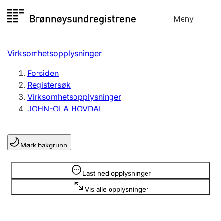
Hopp
Meny
Registersøk
til
Søk
Velg språk
innhold
Virksomhetsopplysninger
Aksjeselskap
Registrere, endre, slette
Forsiden
Registersøk
Virksomhetsopplysninger
Enkeltpersonforetak
JOHN-OLA HOVDAL
Registrere, endre, slette
Mørk bakgrunn
Lag og forening
Registrere, endre, slette
Opplysninger er skjult
Last ned opplysninger
Vis alle opplysninger
Flere organisasjonsformer