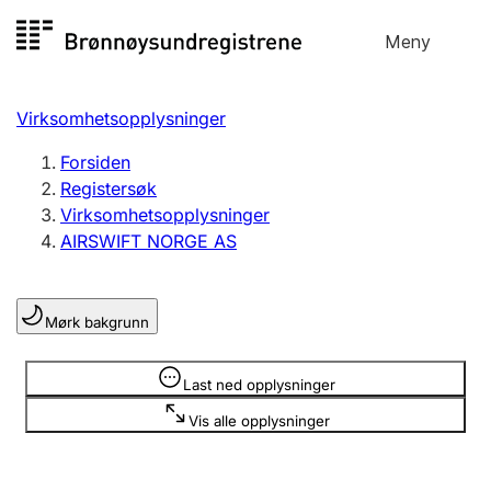
Hopp
Meny
Registersøk
til
Søk
Velg språk
innhold
Virksomhetsopplysninger
Aksjeselskap
Registrere, endre, slette
Forsiden
Registersøk
Virksomhetsopplysninger
Enkeltpersonforetak
AIRSWIFT NORGE AS
Registrere, endre, slette
Mørk bakgrunn
Lag og forening
Registrere, endre, slette
Opplysninger er skjult
Last ned opplysninger
Vis alle opplysninger
Flere organisasjonsformer