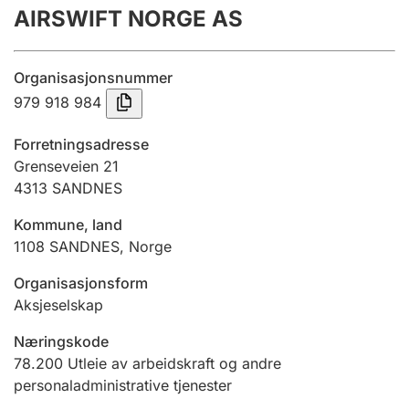
AIRSWIFT NORGE AS
Årsregnskap
Innsending og forsinkelsesgebyr
Organisasjonsnummer
979 918 984
Tinglysing
Forretningsadresse
Grenseveien 21
4313
SANDNES
Jeger
Betaling og jegeravgiftskort
Kommune, land
1108
SANDNES
,
Norge
Ektepaktveileder
Organisasjonsform
Aksjeselskap
Næringskode
Offentlig sektor
78.200
Utleie av arbeidskraft og andre
personaladministrative tjenester