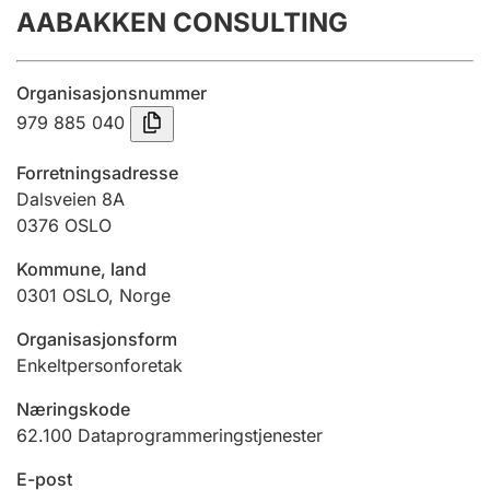
AABAKKEN CONSULTING
Årsregnskap
Innsending og forsinkelsesgebyr
Organisasjonsnummer
979 885 040
Tinglysing
Forretningsadresse
Dalsveien 8A
0376
OSLO
Jeger
Betaling og jegeravgiftskort
Kommune, land
0301
OSLO
,
Norge
Ektepaktveileder
Organisasjonsform
Enkeltpersonforetak
Næringskode
Offentlig sektor
62.100
Dataprogrammeringstjenester
E-post