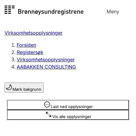
Hopp
Meny
Registersøk
til
Søk
Velg språk
innhold
Virksomhetsopplysninger
Aksjeselskap
Registrere, endre, slette
Forsiden
Registersøk
Virksomhetsopplysninger
Enkeltpersonforetak
AABAKKEN CONSULTING
Registrere, endre, slette
Mørk bakgrunn
Lag og forening
Registrere, endre, slette
Opplysninger er skjult
Last ned opplysninger
Vis alle opplysninger
Flere organisasjonsformer