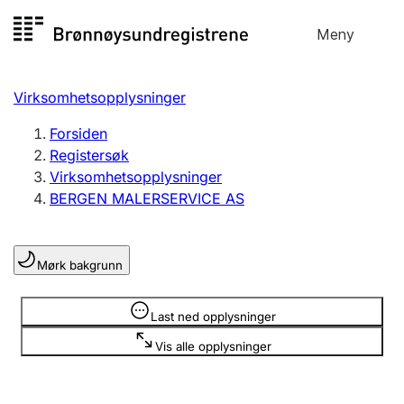
Hopp
Meny
Registersøk
til
Søk
Velg språk
innhold
Virksomhetsopplysninger
Aksjeselskap
Registrere, endre, slette
Forsiden
Registersøk
Virksomhetsopplysninger
Enkeltpersonforetak
BERGEN MALERSERVICE AS
Registrere, endre, slette
Mørk bakgrunn
Lag og forening
Registrere, endre, slette
Opplysninger er skjult
Last ned opplysninger
Vis alle opplysninger
Flere organisasjonsformer