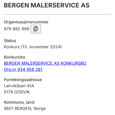
BERGEN MALERSERVICE AS
Årsregnskap
Innsending og forsinkelsesgebyr
Organisasjonsnummer
979 882 998
Tinglysing
Status
Konkurs
(13. november 2024)
Jeger
Konkursbo
Betaling og jegeravgiftskort
BERGEN MALERSERVICE AS KONKURSBO,
Org.nr 934 458 281
Ektepaktveileder
Forretningsadresse
Leirvikåsen 41A
5179
GODVIK
Offentlig sektor
Kommune, land
4601
BERGEN
,
Norge