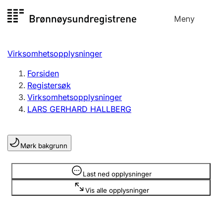
Hopp
Meny
Registersøk
til
Søk
Velg språk
innhold
Virksomhetsopplysninger
Aksjeselskap
Registrere, endre, slette
Forsiden
Registersøk
Virksomhetsopplysninger
Enkeltpersonforetak
LARS GERHARD HALLBERG
Registrere, endre, slette
Mørk bakgrunn
Lag og forening
Registrere, endre, slette
Opplysninger er skjult
Last ned opplysninger
Vis alle opplysninger
Flere organisasjonsformer