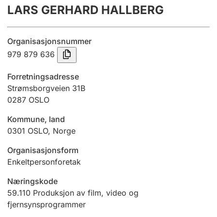
LARS GERHARD HALLBERG
Årsregnskap
Innsending og forsinkelsesgebyr
Organisasjonsnummer
979 879 636
Tinglysing
Forretningsadresse
Strømsborgveien 31B
0287
OSLO
Jeger
Betaling og jegeravgiftskort
Kommune, land
0301
OSLO
,
Norge
Ektepaktveileder
Organisasjonsform
Enkeltpersonforetak
Næringskode
Offentlig sektor
59.110
Produksjon av film, video og
fjernsynsprogrammer