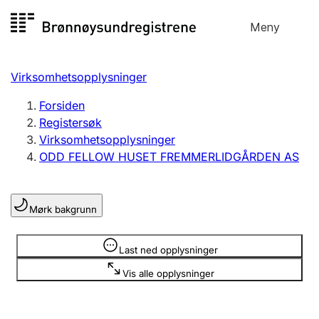
Hopp
Meny
Registersøk
til
Søk
Velg språk
innhold
Virksomhetsopplysninger
Aksjeselskap
Registrere, endre, slette
Forsiden
Registersøk
Virksomhetsopplysninger
Enkeltpersonforetak
ODD FELLOW HUSET FREMMERLIDGÅRDEN AS
Registrere, endre, slette
Mørk bakgrunn
Lag og forening
Registrere, endre, slette
Opplysninger er skjult
Last ned opplysninger
Vis alle opplysninger
Flere organisasjonsformer