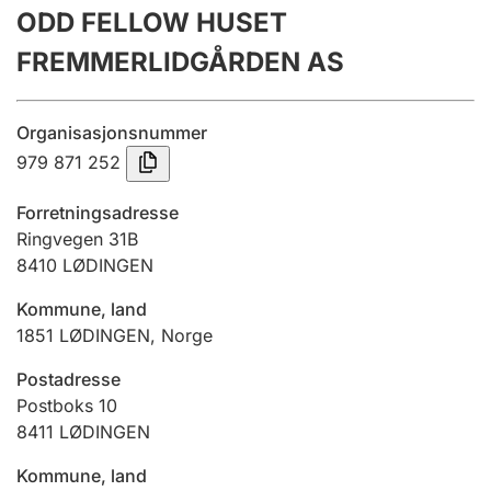
ODD FELLOW HUSET
Årsregnskap
FREMMERLIDGÅRDEN AS
Innsending og forsinkelsesgebyr
Organisasjonsnummer
Tinglysing
979 871 252
Forretningsadresse
Jeger
Ringvegen 31B
Betaling og jegeravgiftskort
8410
LØDINGEN
Kommune, land
1851
LØDINGEN
,
Norge
Ektepaktveileder
Postadresse
Postboks 10
Offentlig sektor
8411
LØDINGEN
Kommune, land