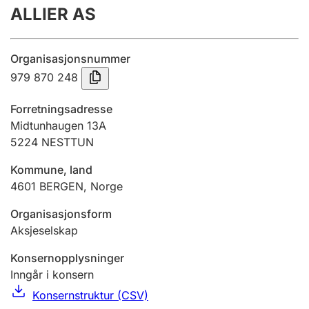
ALLIER AS
Årsregnskap
Innsending og forsinkelsesgebyr
Organisasjonsnummer
979 870 248
Tinglysing
Forretningsadresse
Midtunhaugen 13A
5224
NESTTUN
Jeger
Betaling og jegeravgiftskort
Kommune, land
4601
BERGEN
,
Norge
Ektepaktveileder
Organisasjonsform
Aksjeselskap
Konsernopplysninger
Offentlig sektor
Inngår i konsern
Konsernstruktur (CSV)