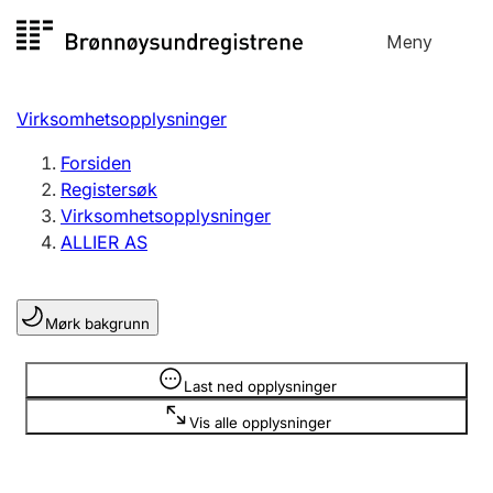
Hopp
Meny
Registersøk
til
Søk
Velg språk
innhold
Virksomhetsopplysninger
Aksjeselskap
Registrere, endre, slette
Forsiden
Registersøk
Virksomhetsopplysninger
Enkeltpersonforetak
ALLIER AS
Registrere, endre, slette
Mørk bakgrunn
Lag og forening
Registrere, endre, slette
Opplysninger er skjult
Last ned opplysninger
Vis alle opplysninger
Flere organisasjonsformer