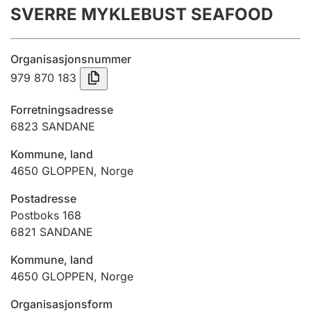
SVERRE MYKLEBUST SEAFOOD
Årsregnskap
Innsending og forsinkelsesgebyr
Organisasjonsnummer
979 870 183
Tinglysing
Forretningsadresse
6823
SANDANE
Jeger
Kommune, land
Betaling og jegeravgiftskort
4650
GLOPPEN
,
Norge
Postadresse
Ektepaktveileder
Postboks 168
6821
SANDANE
Kommune, land
Offentlig sektor
4650
GLOPPEN
,
Norge
Organisasjonsform