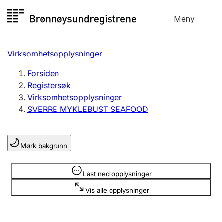
Hopp
Meny
Registersøk
til
Søk
Velg språk
innhold
Virksomhetsopplysninger
Aksjeselskap
Registrere, endre, slette
Forsiden
Registersøk
Virksomhetsopplysninger
Enkeltpersonforetak
SVERRE MYKLEBUST SEAFOOD
Registrere, endre, slette
Mørk bakgrunn
Lag og forening
Registrere, endre, slette
Opplysninger er skjult
Last ned opplysninger
Vis alle opplysninger
Flere organisasjonsformer