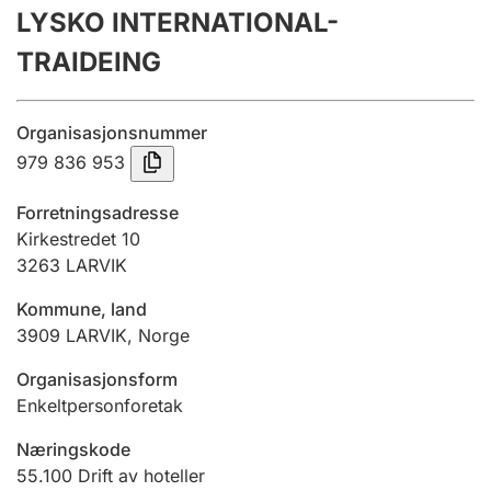
LYSKO INTERNATIONAL-
Årsregnskap
TRAIDEING
Innsending og forsinkelsesgebyr
Organisasjonsnummer
Tinglysing
979 836 953
Forretningsadresse
Jeger
Kirkestredet 10
Betaling og jegeravgiftskort
3263
LARVIK
Kommune, land
3909
LARVIK
,
Norge
Ektepaktveileder
Organisasjonsform
Enkeltpersonforetak
Offentlig sektor
Næringskode
55.100
Drift av hoteller