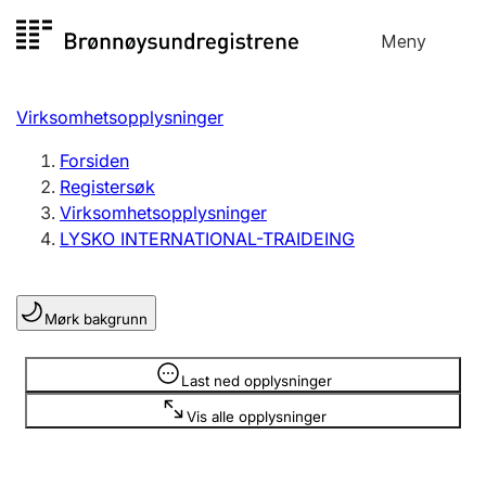
Hopp
Meny
Registersøk
til
Søk
Velg språk
innhold
Virksomhetsopplysninger
Aksjeselskap
Registrere, endre, slette
Forsiden
Registersøk
Virksomhetsopplysninger
Enkeltpersonforetak
LYSKO INTERNATIONAL-TRAIDEING
Registrere, endre, slette
Mørk bakgrunn
Lag og forening
Registrere, endre, slette
Opplysninger er skjult
Last ned opplysninger
Vis alle opplysninger
Flere organisasjonsformer