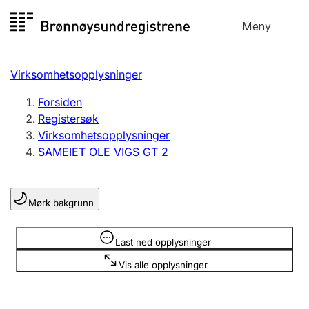
Hopp
Meny
Registersøk
til
Søk
Velg språk
innhold
Virksomhetsopplysninger
Aksjeselskap
Registrere, endre, slette
Forsiden
Registersøk
Virksomhetsopplysninger
Enkeltpersonforetak
SAMEIET OLE VIGS GT 2
Registrere, endre, slette
Mørk bakgrunn
Lag og forening
Registrere, endre, slette
Opplysninger er skjult
Last ned opplysninger
Vis alle opplysninger
Flere organisasjonsformer