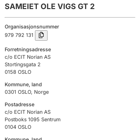
SAMEIET OLE VIGS GT 2
Årsregnskap
Innsending og forsinkelsesgebyr
Organisasjonsnummer
979 792 131
Tinglysing
Forretningsadresse
c/o ECIT Norian AS
Stortingsgata 2
Jeger
0158
OSLO
Betaling og jegeravgiftskort
Kommune, land
0301
OSLO
,
Norge
Ektepaktveileder
Postadresse
c/o ECIT Norian AS
Postboks 1095 Sentrum
Offentlig sektor
0104
OSLO
Kommune, land