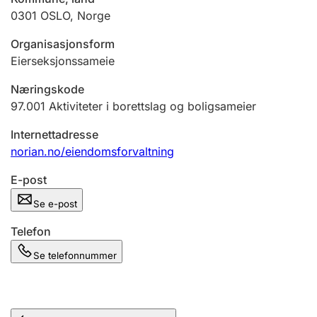
Andre tema
0301
OSLO
,
Norge
Organisasjonsform
Eierseksjonssameie
Næringskode
97.001
Aktiviteter i borettslag og boligsameier
Internettadresse
norian.no/eiendomsforvaltning
E-post
Se e-post
Telefon
Se telefonnummer