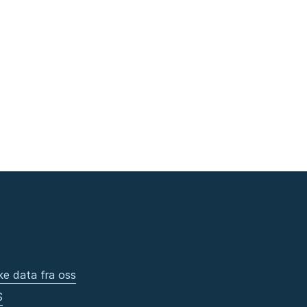
ke data fra oss
S