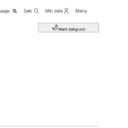
uage
Søk
Min side
Meny
Mørk bakgrunn