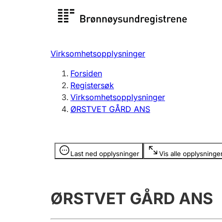
Registersøk
Aksjesel
Registrer
Virksomhetsopplysninger
Lag og forening
Flere
Forsiden
Registrere, endre, slette
organisa
Registersøk
Virksomhetsopplysninger
ØRSTVET GÅRD ANS
Tinglysing
Jeger
Betaling 
Opplysninger er skjult
Last ned opplysninger
Vis alle opplysninge
Offentlig sektor
Andre t
ØRSTVET GÅRD ANS