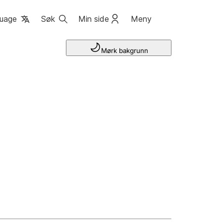
uage
Søk
Min side
Meny
Mørk bakgrunn