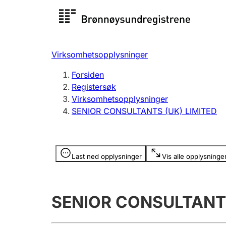
Registersøk
Aksjesel
Registrer
Virksomhetsopplysninger
Lag og forening
Flere
Forsiden
Registrere, endre, slette
organisa
Registersøk
Virksomhetsopplysninger
SENIOR CONSULTANTS (UK) LIMITED
Tinglysing
Jeger
Betaling 
Opplysninger er skjult
Last ned opplysninger
Vis alle opplysninge
Offentlig sektor
Andre t
SENIOR CONSULTANTS