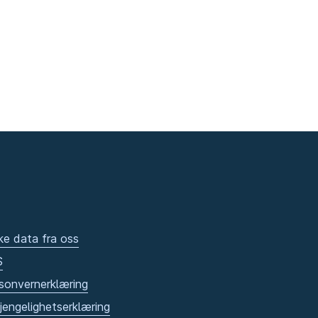
ke data fra oss
S
sonvernerklæring
gjengelighetserklæring