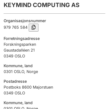
KEYMIND COMPUTING AS
Årsregnskap
Innsending og forsinkelsesgebyr
Organisasjonsnummer
979 765 584
Tinglysing
Forretningsadresse
Forskningsparken
Gaustadalléen 21
Jeger
0349
OSLO
Betaling og jegeravgiftskort
Kommune, land
0301
OSLO
,
Norge
Ektepaktveileder
Postadresse
Postboks 8600 Majorstuen
0349
OSLO
Offentlig sektor
Kommune, land
0301
OSLO
,
Norge