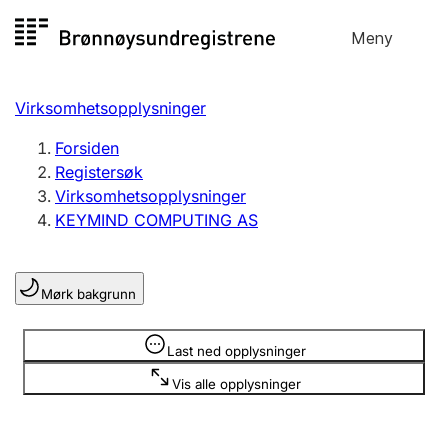
Hopp
Meny
Registersøk
til
Søk
Velg språk
innhold
Virksomhetsopplysninger
Aksjeselskap
Registrere, endre, slette
Forsiden
Registersøk
Virksomhetsopplysninger
Enkeltpersonforetak
KEYMIND COMPUTING AS
Registrere, endre, slette
Mørk bakgrunn
Lag og forening
Registrere, endre, slette
Opplysninger er skjult
Last ned opplysninger
Vis alle opplysninger
Flere organisasjonsformer