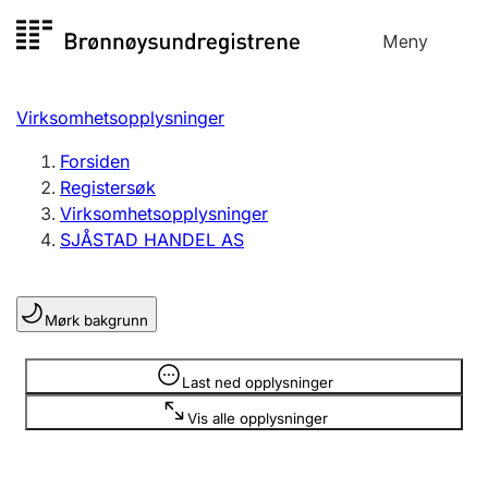
Hopp
Meny
Registersøk
til
Søk
Velg språk
innhold
Virksomhetsopplysninger
Aksjeselskap
Registrere, endre, slette
Forsiden
Registersøk
Virksomhetsopplysninger
Enkeltpersonforetak
SJÅSTAD HANDEL AS
Registrere, endre, slette
Mørk bakgrunn
Lag og forening
Registrere, endre, slette
Opplysninger er skjult
Last ned opplysninger
Vis alle opplysninger
Flere organisasjonsformer