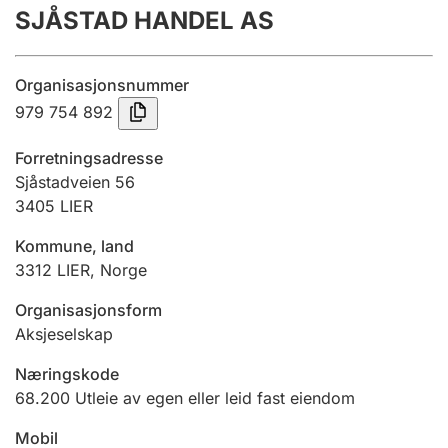
SJÅSTAD HANDEL AS
Årsregnskap
Innsending og forsinkelsesgebyr
Organisasjonsnummer
979 754 892
Tinglysing
Forretningsadresse
Sjåstadveien 56
3405
LIER
Jeger
Betaling og jegeravgiftskort
Kommune, land
3312
LIER
,
Norge
Ektepaktveileder
Organisasjonsform
Aksjeselskap
Næringskode
Offentlig sektor
68.200
Utleie av egen eller leid fast eiendom
Mobil