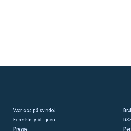
Vær obs på svindel
Bru
Forenklingsbloggen
RS
Presse
Per