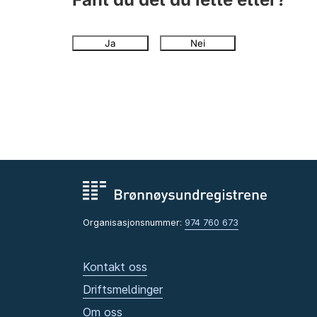
Ja
Nei
Organisasjonsnummer:
974 760 673
Kontakt oss
Driftsmeldinger
Om oss