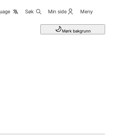
uage
Søk
Min side
Meny
Mørk bakgrunn