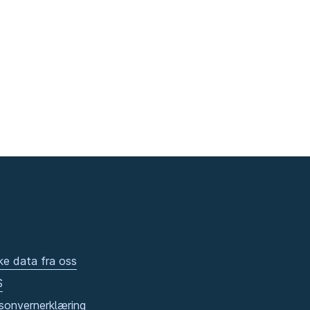
ke data fra oss
S
sonvernerklæring