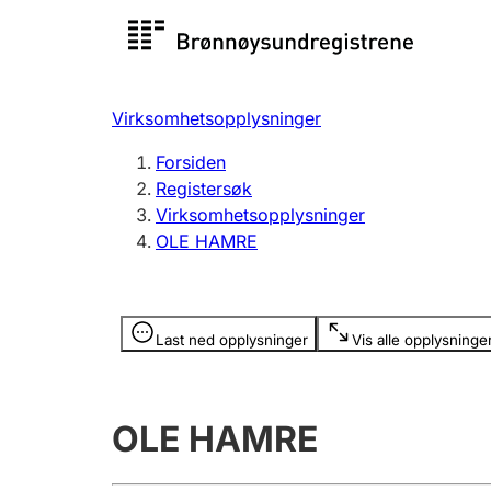
Registersøk
Aksjesel
Registrer
Virksomhetsopplysninger
Lag og forening
Flere
Forsiden
Registrere, endre, slette
organisa
Registersøk
Virksomhetsopplysninger
OLE HAMRE
Tinglysing
Jeger
Betaling 
Opplysninger er skjult
Last ned opplysninger
Vis alle opplysninge
Offentlig sektor
Andre t
OLE HAMRE