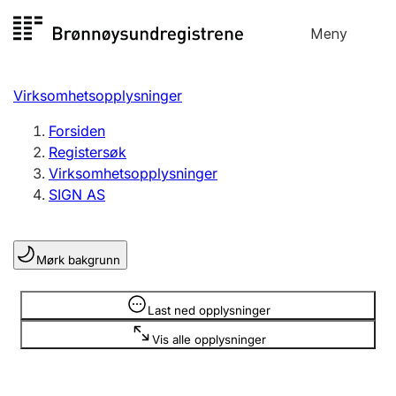
Hopp
Meny
Registersøk
til
Søk
Velg språk
innhold
Virksomhetsopplysninger
Aksjeselskap
Registrere, endre, slette
Forsiden
Registersøk
Virksomhetsopplysninger
Enkeltpersonforetak
SIGN AS
Registrere, endre, slette
Mørk bakgrunn
Lag og forening
Registrere, endre, slette
Opplysninger er skjult
Last ned opplysninger
Vis alle opplysninger
Flere organisasjonsformer