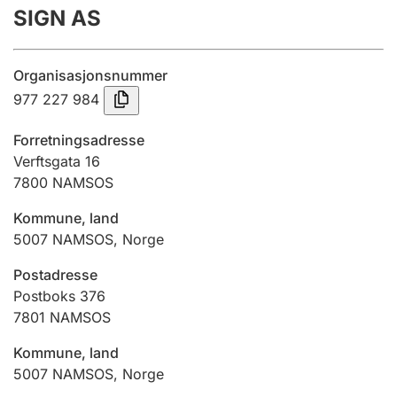
SIGN AS
Årsregnskap
Innsending og forsinkelsesgebyr
Organisasjonsnummer
977 227 984
Tinglysing
Forretningsadresse
Verftsgata 16
7800
NAMSOS
Jeger
Betaling og jegeravgiftskort
Kommune, land
5007
NAMSOS
,
Norge
Ektepaktveileder
Postadresse
Postboks 376
7801
NAMSOS
Offentlig sektor
Kommune, land
5007
NAMSOS
,
Norge