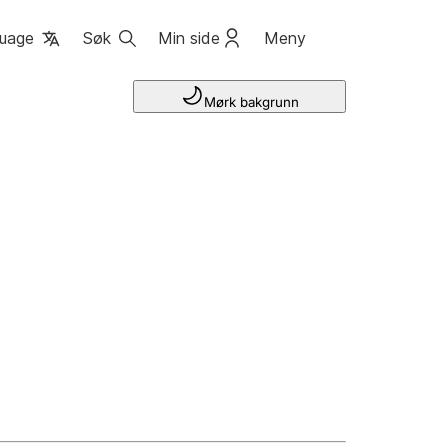
uage
Søk
Min side
Meny
Mørk bakgrunn