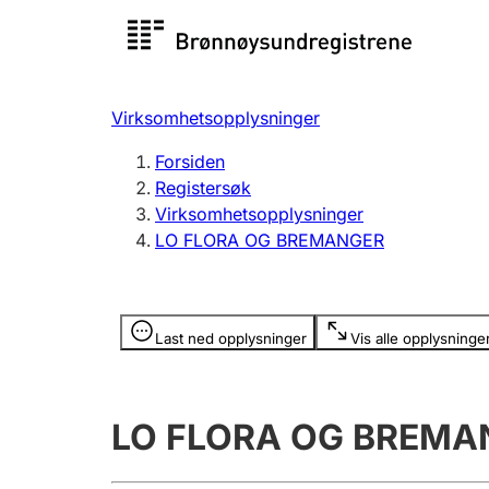
Registersøk
Aksjesel
Registrer
Virksomhetsopplysninger
Lag og forening
Flere
Forsiden
Registrere, endre, slette
organisa
Registersøk
Virksomhetsopplysninger
LO FLORA OG BREMANGER
Tinglysing
Jeger
Betaling 
Opplysninger er skjult
Last ned opplysninger
Vis alle opplysninge
Offentlig sektor
Andre t
LO FLORA OG BREMA