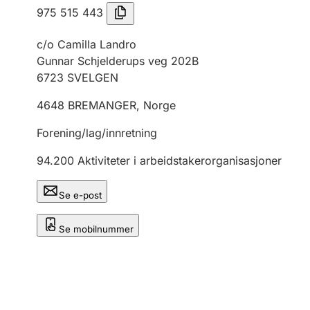
975 515 443
c/o Camilla Landro
Gunnar Schjelderups veg 202B
6723
SVELGEN
4648
BREMANGER
,
Norge
Forening/lag/innretning
94.200
Aktiviteter i arbeidstakerorganisasjoner
Se e-post
Se mobilnummer