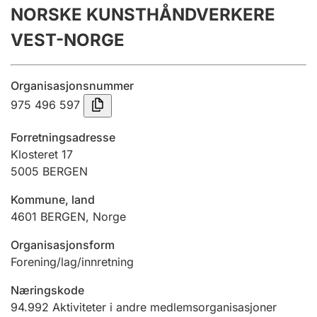
NORSKE KUNSTHÅNDVERKERE
Årsregnskap
VEST-NORGE
Innsending og forsinkelsesgebyr
Organisasjonsnummer
Tinglysing
975 496 597
Forretningsadresse
Jeger
Klosteret 17
Betaling og jegeravgiftskort
5005
BERGEN
Kommune, land
4601
BERGEN
,
Norge
Ektepaktveileder
Organisasjonsform
Forening/lag/innretning
Offentlig sektor
Næringskode
94.992
Aktiviteter i andre medlemsorganisasjoner