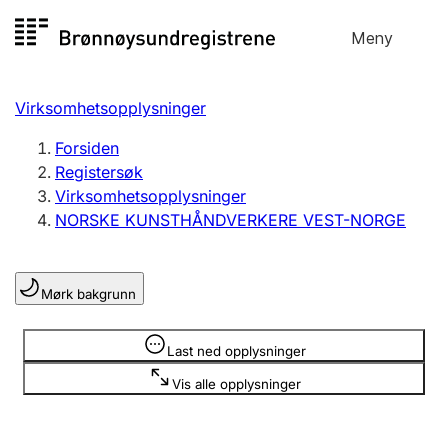
Hopp
Meny
Registersøk
til
Søk
Velg språk
innhold
Virksomhetsopplysninger
Aksjeselskap
Registrere, endre, slette
Forsiden
Registersøk
Virksomhetsopplysninger
Enkeltpersonforetak
NORSKE KUNSTHÅNDVERKERE VEST-NORGE
Registrere, endre, slette
Mørk bakgrunn
Lag og forening
Registrere, endre, slette
Opplysninger er skjult
Last ned opplysninger
Vis alle opplysninger
Flere organisasjonsformer