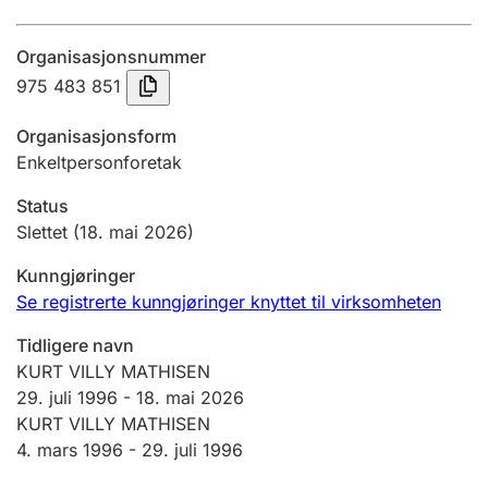
Årsregnskap
Organisasjonsnummer
Innsending og forsinkelsesgebyr
975 483 851
Organisasjonsform
Tinglysing
Enkeltpersonforetak
Status
Jeger
Slettet
(18. mai 2026)
Betaling og jegeravgiftskort
Kunngjøringer
Se registrerte kunngjøringer knyttet til virksomheten
Ektepaktveileder
Tidligere navn
KURT VILLY MATHISEN
29. juli 1996
-
18. mai 2026
Offentlig sektor
KURT VILLY MATHISEN
4. mars 1996 -
29. juli 1996