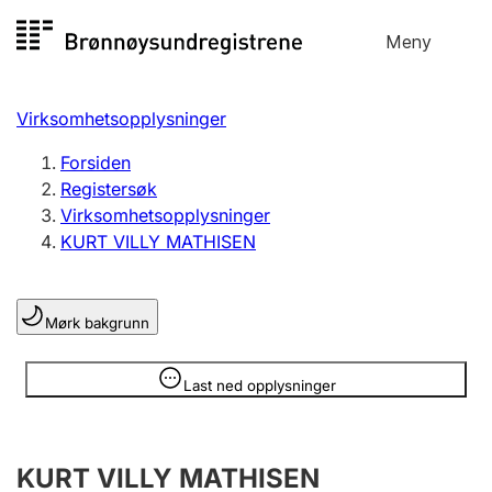
Hopp
Meny
Registersøk
til
Søk
Velg språk
innhold
Virksomhetsopplysninger
Aksjeselskap
Registrere, endre, slette
Forsiden
Registersøk
Virksomhetsopplysninger
Enkeltpersonforetak
KURT VILLY MATHISEN
Registrere, endre, slette
Mørk bakgrunn
Lag og forening
Registrere, endre, slette
Opplysninger er skjult
Last ned opplysninger
Flere organisasjonsformer
KURT VILLY MATHISEN