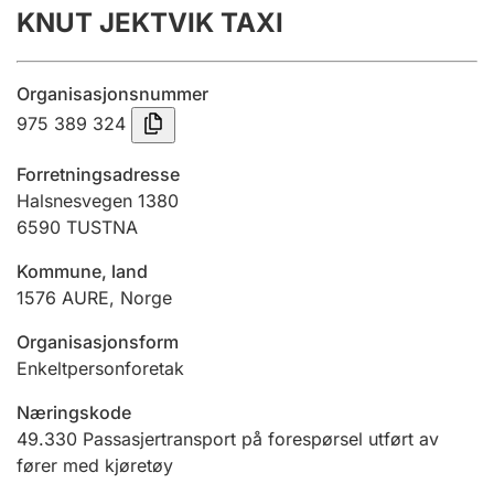
KNUT JEKTVIK TAXI
Årsregnskap
Innsending og forsinkelsesgebyr
Organisasjonsnummer
975 389 324
Tinglysing
Forretningsadresse
Halsnesvegen 1380
6590
TUSTNA
Jeger
Betaling og jegeravgiftskort
Kommune, land
1576
AURE
,
Norge
Ektepaktveileder
Organisasjonsform
Enkeltpersonforetak
Næringskode
Offentlig sektor
49.330
Passasjertransport på forespørsel utført av
fører med kjøretøy