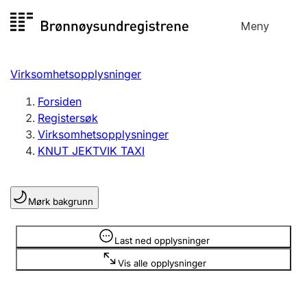
Hopp
Meny
Registersøk
til
Søk
Velg språk
innhold
Virksomhetsopplysninger
Aksjeselskap
Registrere, endre, slette
Forsiden
Registersøk
Virksomhetsopplysninger
Enkeltpersonforetak
KNUT JEKTVIK TAXI
Registrere, endre, slette
Mørk bakgrunn
Lag og forening
Registrere, endre, slette
Opplysninger er skjult
Last ned opplysninger
Vis alle opplysninger
Flere organisasjonsformer