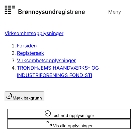
Hopp
Meny
Registersøk
til
Søk
Velg språk
innhold
Virksomhetsopplysninger
Aksjeselskap
Registrere, endre, slette
Forsiden
Registersøk
Virksomhetsopplysninger
Enkeltpersonforetak
TRONDHJEMS HAANDVÆRKS- OG
Registrere, endre, slette
INDUSTRIFORENINGS FOND STI
Lag og forening
Mørk bakgrunn
Registrere, endre, slette
Opplysninger er skjult
Last ned opplysninger
Flere organisasjonsformer
Vis alle opplysninger