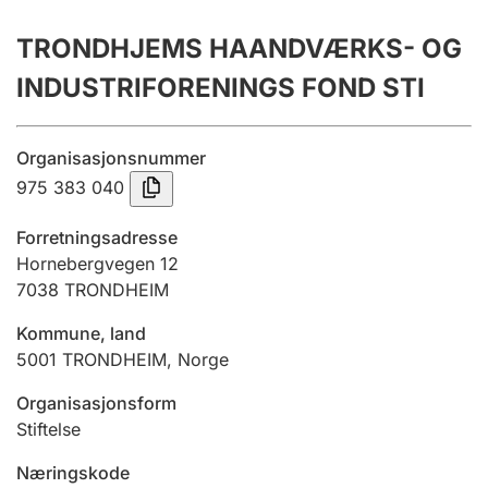
Årsregnskap
TRONDHJEMS HAANDVÆRKS- OG
Innsending og forsinkelsesgebyr
INDUSTRIFORENINGS FOND STI
Tinglysing
Organisasjonsnummer
975 383 040
Jeger
Forretningsadresse
Betaling og jegeravgiftskort
Hornebergvegen 12
7038
TRONDHEIM
Kommune, land
Ektepaktveileder
5001
TRONDHEIM
,
Norge
Organisasjonsform
Offentlig sektor
Stiftelse
Næringskode