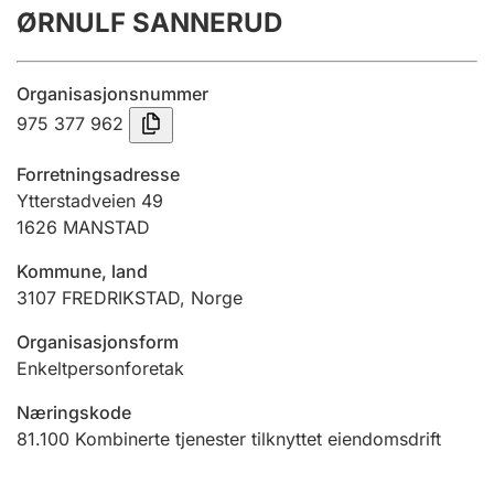
ØRNULF SANNERUD
Årsregnskap
Innsending og forsinkelsesgebyr
Organisasjonsnummer
975 377 962
Tinglysing
Forretningsadresse
Ytterstadveien 49
1626
MANSTAD
Jeger
Betaling og jegeravgiftskort
Kommune, land
3107
FREDRIKSTAD
,
Norge
Ektepaktveileder
Organisasjonsform
Enkeltpersonforetak
Næringskode
Offentlig sektor
81.100
Kombinerte tjenester tilknyttet eiendomsdrift