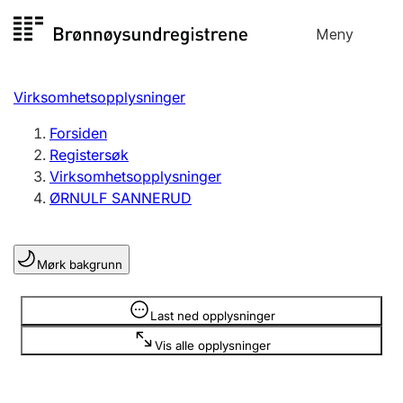
Hopp
Meny
Registersøk
til
Søk
Velg språk
innhold
Virksomhetsopplysninger
Aksjeselskap
Registrere, endre, slette
Forsiden
Registersøk
Virksomhetsopplysninger
Enkeltpersonforetak
ØRNULF SANNERUD
Registrere, endre, slette
Mørk bakgrunn
Lag og forening
Registrere, endre, slette
Opplysninger er skjult
Last ned opplysninger
Vis alle opplysninger
Flere organisasjonsformer