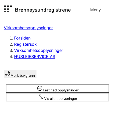
Hopp
Meny
Registersøk
til
Søk
Velg språk
innhold
Virksomhetsopplysninger
Aksjeselskap
Registrere, endre, slette
Forsiden
Registersøk
Virksomhetsopplysninger
Enkeltpersonforetak
HUSLEIESERVICE AS
Registrere, endre, slette
Mørk bakgrunn
Lag og forening
Registrere, endre, slette
Opplysninger er skjult
Last ned opplysninger
Vis alle opplysninger
Flere organisasjonsformer