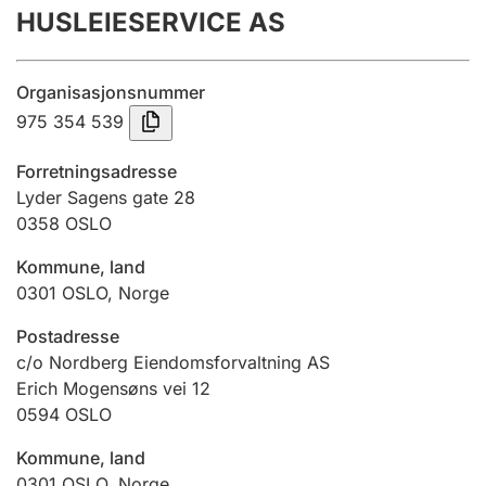
HUSLEIESERVICE AS
Årsregnskap
Innsending og forsinkelsesgebyr
Organisasjonsnummer
975 354 539
Tinglysing
Forretningsadresse
Lyder Sagens gate 28
0358
OSLO
Jeger
Betaling og jegeravgiftskort
Kommune, land
0301
OSLO
,
Norge
Ektepaktveileder
Postadresse
c/o Nordberg Eiendomsforvaltning AS
Erich Mogensøns vei 12
0594
OSLO
Offentlig sektor
Kommune, land
0301
OSLO
,
Norge