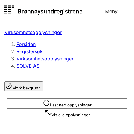
Hopp
Meny
Registersøk
til
Søk
Velg språk
innhold
Virksomhetsopplysninger
Aksjeselskap
Registrere, endre, slette
Forsiden
Registersøk
Virksomhetsopplysninger
Enkeltpersonforetak
SOLVE AS
Registrere, endre, slette
Mørk bakgrunn
Lag og forening
Registrere, endre, slette
Opplysninger er skjult
Last ned opplysninger
Vis alle opplysninger
Flere organisasjonsformer