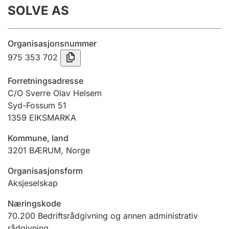
SOLVE AS
Årsregnskap
Innsending og forsinkelsesgebyr
Organisasjonsnummer
975 353 702
Tinglysing
Forretningsadresse
C/O Sverre Olav Helsem
Syd-Fossum 51
Jeger
1359
EIKSMARKA
Betaling og jegeravgiftskort
Kommune, land
3201
BÆRUM
,
Norge
Ektepaktveileder
Organisasjonsform
Aksjeselskap
Offentlig sektor
Næringskode
70.200
Bedriftsrådgivning og annen administrativ
rådgivning