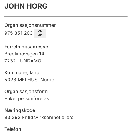
JOHN HORG
Årsregnskap
Innsending og forsinkelsesgebyr
Organisasjonsnummer
975 351 203
Tinglysing
Forretningsadresse
Bredlimovegen 14
7232
LUNDAMO
Jeger
Betaling og jegeravgiftskort
Kommune, land
5028
MELHUS
,
Norge
Ektepaktveileder
Organisasjonsform
Enkeltpersonforetak
Næringskode
Offentlig sektor
93.292
Fritidsvirksomhet ellers
Telefon