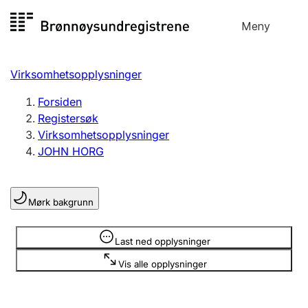
Hopp
Meny
Registersøk
til
Søk
Velg språk
innhold
Virksomhetsopplysninger
Aksjeselskap
Registrere, endre, slette
Forsiden
Registersøk
Virksomhetsopplysninger
Enkeltpersonforetak
JOHN HORG
Registrere, endre, slette
Mørk bakgrunn
Lag og forening
Registrere, endre, slette
Opplysninger er skjult
Last ned opplysninger
Vis alle opplysninger
Flere organisasjonsformer