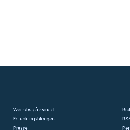
Vær obs på svindel
Bru
Forenklingsbloggen
RS
Presse
Per