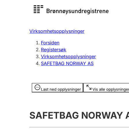
Registersøk
Aksjesel
Registrer
Virksomhetsopplysninger
Lag og forening
Flere
Forsiden
Registrere, endre, slette
organisa
Registersøk
Virksomhetsopplysninger
SAFETBAG NORWAY AS
Tinglysing
Jeger
Betaling 
Opplysninger er skjult
Last ned opplysninger
Vis alle opplysninge
Offentlig sektor
Andre t
SAFETBAG NORWAY 