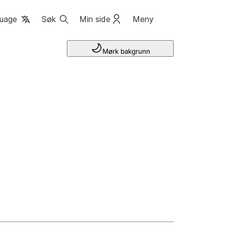
uage
Søk
Min side
Meny
Mørk bakgrunn