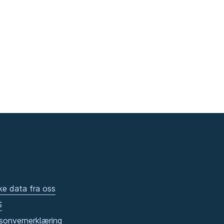
ke data fra oss
S
sonvernerklæring