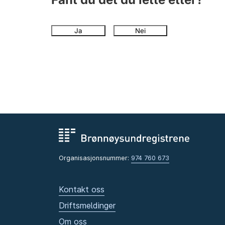
Ja
Nei
Organisasjonsnummer:
974 760 673
Kontakt oss
Driftsmeldinger
Om oss