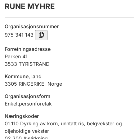
RUNE MYHRE
Årsregnskap
Innsending og forsinkelsesgebyr
Organisasjonsnummer
975 341 143
Tinglysing
Forretningsadresse
Parken 41
3533
TYRISTRAND
Jeger
Betaling og jegeravgiftskort
Kommune, land
3305
RINGERIKE
,
Norge
Ektepaktveileder
Organisasjonsform
Enkeltpersonforetak
Næringskoder
Offentlig sektor
01.110
Dyrking av korn, unntatt ris, belgvekster og
oljeholdige vekster
02.200
Avvirkning