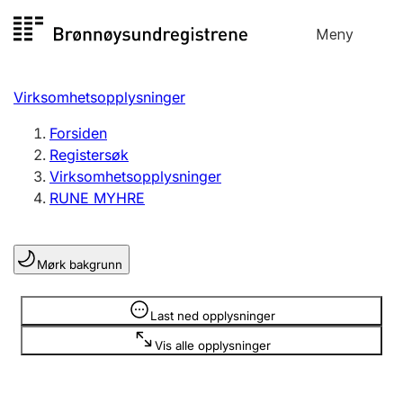
Hopp
Meny
Registersøk
til
Søk
Velg språk
innhold
Virksomhetsopplysninger
Aksjeselskap
Registrere, endre, slette
Forsiden
Registersøk
Virksomhetsopplysninger
Enkeltpersonforetak
RUNE MYHRE
Registrere, endre, slette
Mørk bakgrunn
Lag og forening
Registrere, endre, slette
Opplysninger er skjult
Last ned opplysninger
Vis alle opplysninger
Flere organisasjonsformer