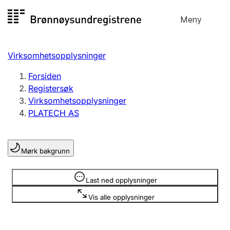
Hopp
Meny
Registersøk
til
Søk
Velg språk
innhold
Virksomhetsopplysninger
Aksjeselskap
Registrere, endre, slette
Forsiden
Registersøk
Virksomhetsopplysninger
Enkeltpersonforetak
PLATECH AS
Registrere, endre, slette
Mørk bakgrunn
Lag og forening
Registrere, endre, slette
Opplysninger er skjult
Last ned opplysninger
Vis alle opplysninger
Flere organisasjonsformer