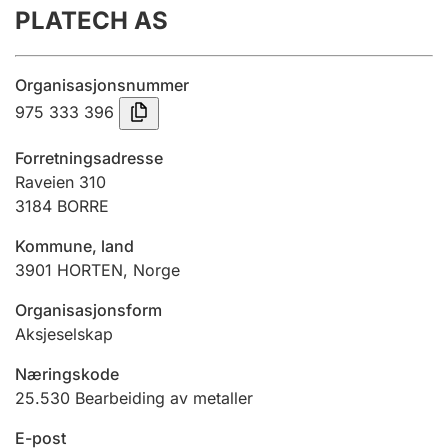
PLATECH AS
Årsregnskap
Innsending og forsinkelsesgebyr
Organisasjonsnummer
975 333 396
Tinglysing
Forretningsadresse
Raveien 310
3184
BORRE
Jeger
Betaling og jegeravgiftskort
Kommune, land
3901
HORTEN
,
Norge
Ektepaktveileder
Organisasjonsform
Aksjeselskap
Næringskode
Offentlig sektor
25.530
Bearbeiding av metaller
E-post