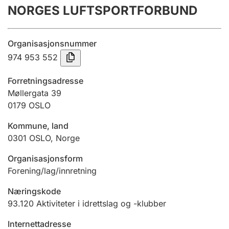
NORGES LUFTSPORTFORBUND
Årsregnskap
Innsending og forsinkelsesgebyr
Organisasjonsnummer
974 953 552
Tinglysing
Forretningsadresse
Møllergata 39
0179
OSLO
Jeger
Betaling og jegeravgiftskort
Kommune, land
0301
OSLO
,
Norge
Ektepaktveileder
Organisasjonsform
Forening/lag/innretning
Næringskode
Offentlig sektor
93.120
Aktiviteter i idrettslag og -klubber
Internettadresse