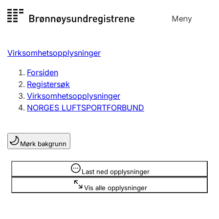
Hopp
Meny
Registersøk
til
Søk
Velg språk
innhold
Virksomhetsopplysninger
Aksjeselskap
Registrere, endre, slette
Forsiden
Registersøk
Virksomhetsopplysninger
Enkeltpersonforetak
NORGES LUFTSPORTFORBUND
Registrere, endre, slette
Mørk bakgrunn
Lag og forening
Registrere, endre, slette
Opplysninger er skjult
Last ned opplysninger
Vis alle opplysninger
Flere organisasjonsformer