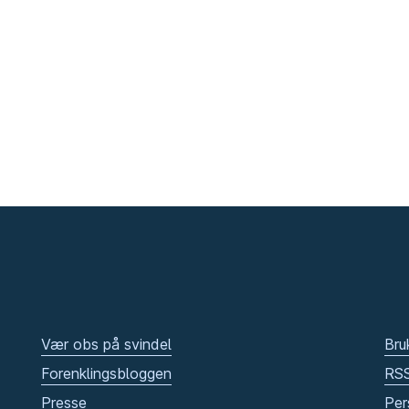
Vær obs på svindel
Bru
Forenklingsbloggen
RS
Presse
Per