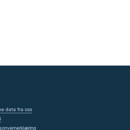
ke data fra oss
S
sonvernerklæring