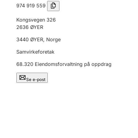
974 919 559
Kongsvegen 326
2636
ØYER
3440
ØYER
,
Norge
Samvirkeforetak
68.320
Eiendomsforvaltning på oppdrag
Se e-post