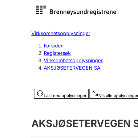
Registersøk
Aksjesel
Registrer
Virksomhetsopplysninger
Lag og forening
Flere
Forsiden
Registrere, endre, slette
organisa
Registersøk
Virksomhetsopplysninger
AKSJØSETERVEGEN SA
Tinglysing
Jeger
Betaling 
Opplysninger er skjult
Last ned opplysninger
Vis alle opplysninge
Offentlig sektor
Andre t
AKSJØSETERVEGEN 