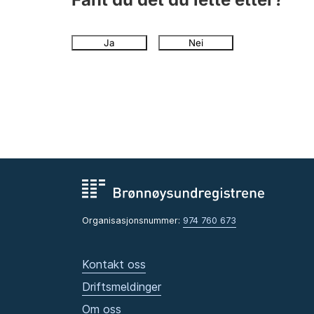
Ja
Nei
Organisasjonsnummer:
974 760 673
Kontakt oss
Driftsmeldinger
Om oss