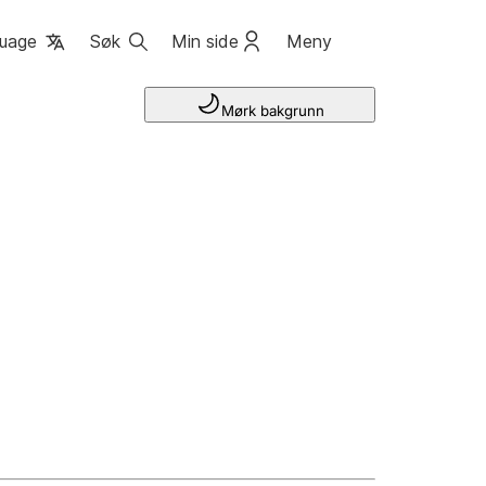
uage
Søk
Min side
Meny
Mørk bakgrunn