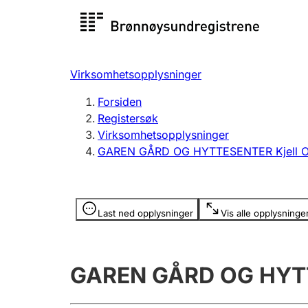
Registersøk
Aksjesel
Registrer
Virksomhetsopplysninger
Lag og forening
Flere
Forsiden
Registrere, endre, slette
organisa
Registersøk
Virksomhetsopplysninger
GAREN GÅRD OG HYTTESENTER Kjell Ov
Tinglysing
Jeger
Betaling 
Opplysninger er skjult
Last ned opplysninger
Vis alle opplysninge
Offentlig sektor
Andre t
GAREN GÅRD OG HYTTE