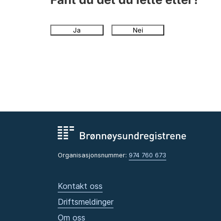
Ja
Nei
Organisasjonsnummer:
974 760 673
Kontakt oss
Driftsmeldinger
Om oss