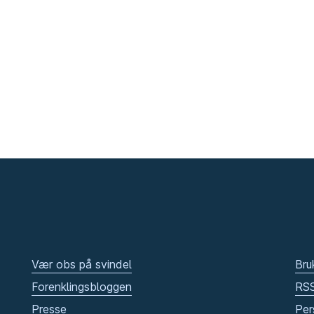
Vær obs på svindel
Bru
Forenklingsbloggen
RS
Presse
Per