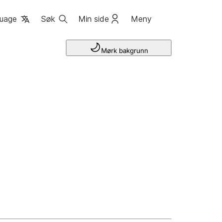
uage
Søk
Min side
Meny
Mørk bakgrunn