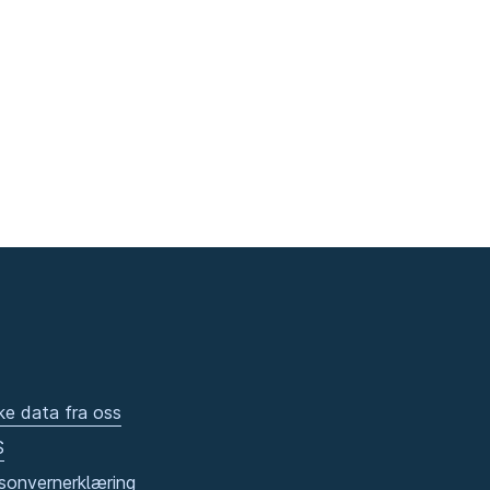
ke data fra oss
S
sonvernerklæring