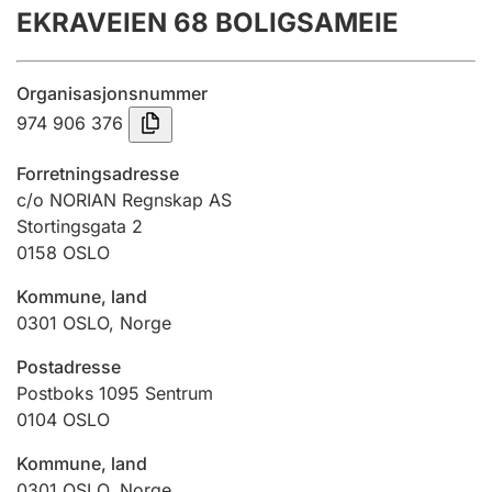
EKRAVEIEN 68 BOLIGSAMEIE
Årsregnskap
Innsending og forsinkelsesgebyr
Organisasjonsnummer
974 906 376
Tinglysing
Forretningsadresse
c/o NORIAN Regnskap AS
Stortingsgata 2
Jeger
0158
OSLO
Betaling og jegeravgiftskort
Kommune, land
0301
OSLO
,
Norge
Ektepaktveileder
Postadresse
Postboks 1095 Sentrum
0104
OSLO
Offentlig sektor
Kommune, land
0301
OSLO
,
Norge