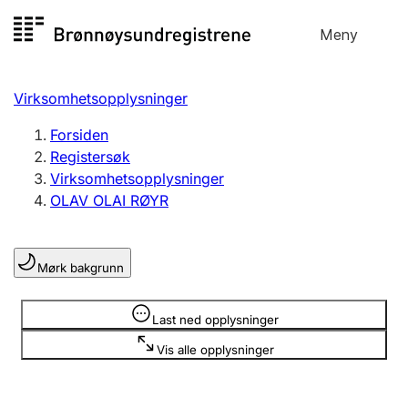
Hopp
Meny
Registersøk
til
Søk
Velg språk
innhold
Virksomhetsopplysninger
Aksjeselskap
Registrere, endre, slette
Forsiden
Registersøk
Virksomhetsopplysninger
Enkeltpersonforetak
OLAV OLAI RØYR
Registrere, endre, slette
Mørk bakgrunn
Lag og forening
Registrere, endre, slette
Opplysninger er skjult
Last ned opplysninger
Vis alle opplysninger
Flere organisasjonsformer