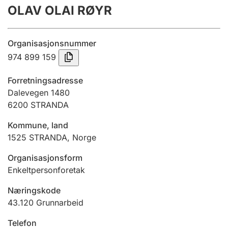
OLAV OLAI RØYR
Årsregnskap
Innsending og forsinkelsesgebyr
Organisasjonsnummer
974 899 159
Tinglysing
Forretningsadresse
Dalevegen 1480
6200
STRANDA
Jeger
Betaling og jegeravgiftskort
Kommune, land
1525
STRANDA
,
Norge
Ektepaktveileder
Organisasjonsform
Enkeltpersonforetak
Næringskode
Offentlig sektor
43.120
Grunnarbeid
Telefon