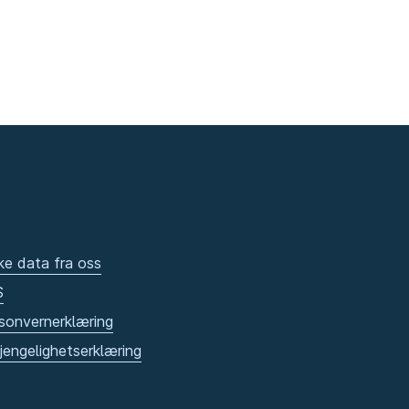
ke data fra oss
S
sonvernerklæring
gjengelighetserklæring