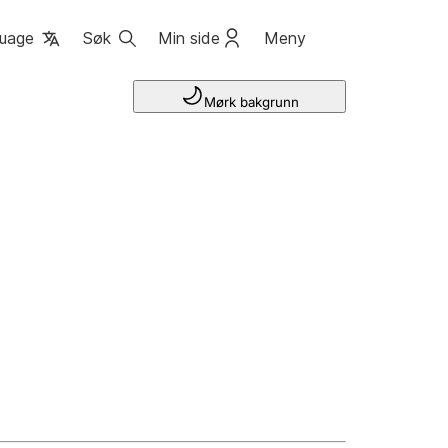
uage
Søk
Min side
Meny
Mørk bakgrunn