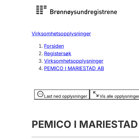
Registersøk
Aksjesel
Registrer
Virksomhetsopplysninger
Lag og forening
Flere
Forsiden
Registrere, endre, slette
organisa
Registersøk
Virksomhetsopplysninger
PEMICO I MARIESTAD AB
Tinglysing
Jeger
Betaling 
Opplysninger er skjult
Last ned opplysninger
Vis alle opplysninge
Offentlig sektor
Andre t
PEMICO I MARIESTAD