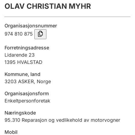
OLAV CHRISTIAN MYHR
Årsregnskap
Innsending og forsinkelsesgebyr
Organisasjonsnummer
974 810 875
Tinglysing
Forretningsadresse
Lidarende 23
1395
HVALSTAD
Jeger
Betaling og jegeravgiftskort
Kommune, land
3203
ASKER
,
Norge
Ektepaktveileder
Organisasjonsform
Enkeltpersonforetak
Næringskode
Offentlig sektor
95.310
Reparasjon og vedlikehold av motorvogner
Mobil