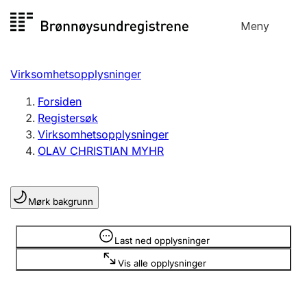
Hopp
Meny
Registersøk
til
Søk
Velg språk
innhold
Virksomhetsopplysninger
Aksjeselskap
Registrere, endre, slette
Forsiden
Registersøk
Virksomhetsopplysninger
Enkeltpersonforetak
OLAV CHRISTIAN MYHR
Registrere, endre, slette
Mørk bakgrunn
Lag og forening
Registrere, endre, slette
Opplysninger er skjult
Last ned opplysninger
Vis alle opplysninger
Flere organisasjonsformer