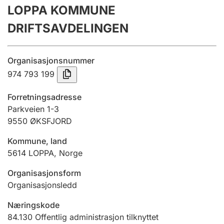
LOPPA KOMMUNE
Årsregnskap
DRIFTSAVDELINGEN
Innsending og forsinkelsesgebyr
Organisasjonsnummer
Tinglysing
974 793 199
Forretningsadresse
Jeger
Parkveien 1-3
Betaling og jegeravgiftskort
9550
ØKSFJORD
Kommune, land
5614
LOPPA
,
Norge
Ektepaktveileder
Organisasjonsform
Organisasjonsledd
Offentlig sektor
Næringskode
84.130
Offentlig administrasjon tilknyttet