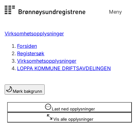
Hopp
Meny
Registersøk
til
Søk
Velg språk
innhold
Virksomhetsopplysninger
Aksjeselskap
Registrere, endre, slette
Forsiden
Registersøk
Virksomhetsopplysninger
Enkeltpersonforetak
LOPPA KOMMUNE DRIFTSAVDELINGEN
Registrere, endre, slette
Mørk bakgrunn
Lag og forening
Registrere, endre, slette
Opplysninger er skjult
Last ned opplysninger
Vis alle opplysninger
Flere organisasjonsformer