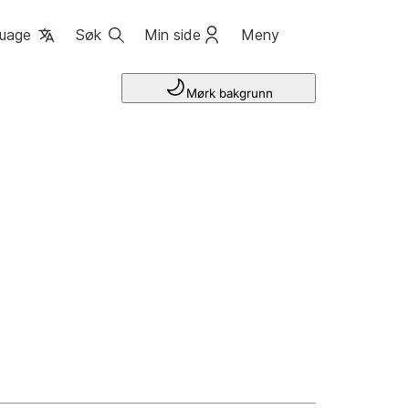
uage
Søk
Min side
Meny
Mørk bakgrunn