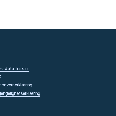
ke data fra oss
S
sonvernerklæring
gjengelighetserklæring