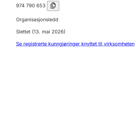
974 790 653
Organisasjonsledd
Slettet
(13. mai 2026)
Se registrerte kunngjøringer knyttet til virksomheten