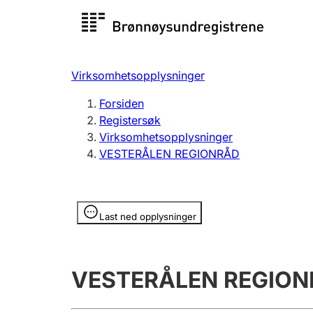
Registersøk
Aksjesel
Registrer
Virksomhetsopplysninger
Lag og forening
Flere
Forsiden
Registrere, endre, slette
organisa
Registersøk
Virksomhetsopplysninger
VESTERÅLEN REGIONRÅD
Tinglysing
Jeger
Betaling 
Opplysninger er skjult
Last ned opplysninger
Offentlig sektor
Andre t
VESTERÅLEN REGIO