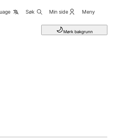
uage
Søk
Min side
Meny
Mørk bakgrunn