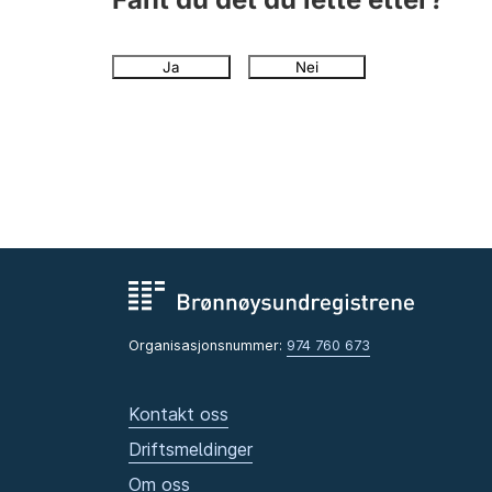
Ja
Nei
Organisasjonsnummer:
974 760 673
Kontakt oss
Driftsmeldinger
Om oss