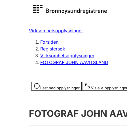
Registersøk
Aksjesel
Registrer
Virksomhetsopplysninger
Lag og forening
Flere
Forsiden
Registrere, endre, slette
organisa
Registersøk
Virksomhetsopplysninger
FOTOGRAF JOHN AAVITSLAND
Tinglysing
Jeger
Betaling 
Opplysninger er skjult
Last ned opplysninger
Vis alle opplysninge
Offentlig sektor
Andre t
FOTOGRAF JOHN AA