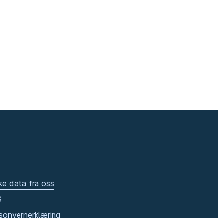
ke data fra oss
S
sonvernerklæring