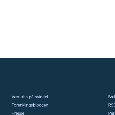
Vær obs på svindel
Bru
Forenklingsbloggen
RS
Presse
Per