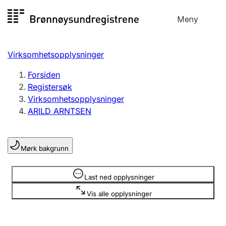
Hopp
Meny
Registersøk
til
Søk
Velg språk
innhold
Virksomhetsopplysninger
Aksjeselskap
Registrere, endre, slette
Forsiden
Registersøk
Virksomhetsopplysninger
Enkeltpersonforetak
ARILD ARNTSEN
Registrere, endre, slette
Mørk bakgrunn
Lag og forening
Registrere, endre, slette
Opplysninger er skjult
Last ned opplysninger
Vis alle opplysninger
Flere organisasjonsformer