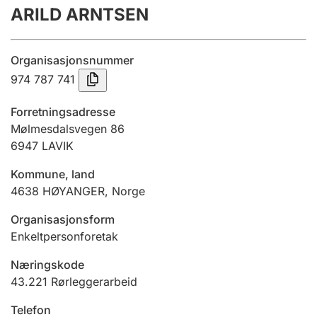
ARILD ARNTSEN
Årsregnskap
Innsending og forsinkelsesgebyr
Organisasjonsnummer
974 787 741
Tinglysing
Forretningsadresse
Mølmesdalsvegen 86
6947
LAVIK
Jeger
Betaling og jegeravgiftskort
Kommune, land
4638
HØYANGER
,
Norge
Ektepaktveileder
Organisasjonsform
Enkeltpersonforetak
Næringskode
Offentlig sektor
43.221
Rørleggerarbeid
Telefon