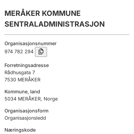
Årsregnskap
MERÅKER KOMMUNE
Innsending og forsinkelsesgebyr
SENTRALADMINISTRASJON
Tinglysing
Organisasjonsnummer
974 782 294
Jeger
Forretningsadresse
Betaling og jegeravgiftskort
Rådhusgata 7
7530
MERÅKER
Kommune, land
Ektepaktveileder
5034
MERÅKER
,
Norge
Organisasjonsform
Offentlig sektor
Organisasjonsledd
Næringskode