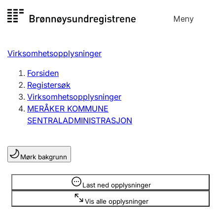
Hopp
Meny
Registersøk
til
Søk
Velg språk
innhold
Virksomhetsopplysninger
Aksjeselskap
Registrere, endre, slette
Forsiden
Registersøk
Virksomhetsopplysninger
Enkeltpersonforetak
MERÅKER KOMMUNE
Registrere, endre, slette
SENTRALADMINISTRASJON
Lag og forening
Mørk bakgrunn
Registrere, endre, slette
Opplysninger er skjult
Last ned opplysninger
Flere organisasjonsformer
Vis alle opplysninger