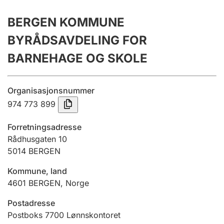
Årsregnskap
BERGEN KOMMUNE
Innsending og forsinkelsesgebyr
BYRÅDSAVDELING FOR
BARNEHAGE OG SKOLE
Tinglysing
Organisasjonsnummer
974 773 899
Jeger
Betaling og jegeravgiftskort
Forretningsadresse
Rådhusgaten 10
5014
BERGEN
Ektepaktveileder
Kommune, land
4601
BERGEN
,
Norge
Offentlig sektor
Postadresse
Postboks 7700 Lønnskontoret