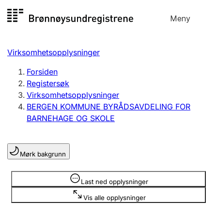
Hopp
Meny
Registersøk
til
Søk
Velg språk
innhold
Virksomhetsopplysninger
Aksjeselskap
Registrere, endre, slette
Forsiden
Registersøk
Virksomhetsopplysninger
Enkeltpersonforetak
BERGEN KOMMUNE BYRÅDSAVDELING FOR
Registrere, endre, slette
BARNEHAGE OG SKOLE
Lag og forening
Mørk bakgrunn
Registrere, endre, slette
Opplysninger er skjult
Last ned opplysninger
Flere organisasjonsformer
Vis alle opplysninger