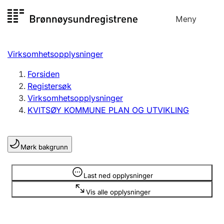
Hopp
Meny
Registersøk
til
Søk
Velg språk
innhold
Virksomhetsopplysninger
Aksjeselskap
Registrere, endre, slette
Forsiden
Registersøk
Virksomhetsopplysninger
Enkeltpersonforetak
KVITSØY KOMMUNE PLAN OG UTVIKLING
Registrere, endre, slette
Mørk bakgrunn
Lag og forening
Registrere, endre, slette
Opplysninger er skjult
Last ned opplysninger
Vis alle opplysninger
Flere organisasjonsformer