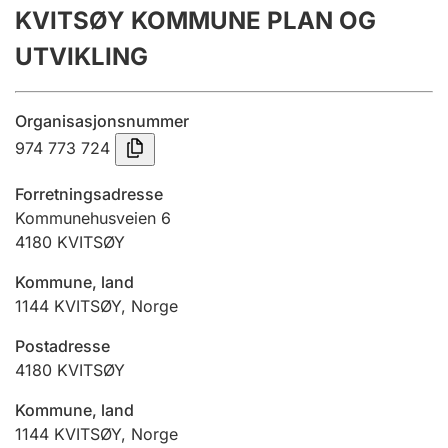
KVITSØY KOMMUNE PLAN OG
Årsregnskap
UTVIKLING
Innsending og forsinkelsesgebyr
Organisasjonsnummer
Tinglysing
974 773 724
Forretningsadresse
Jeger
Kommunehusveien 6
Betaling og jegeravgiftskort
4180
KVITSØY
Kommune, land
1144
KVITSØY
,
Norge
Ektepaktveileder
Postadresse
4180
KVITSØY
Offentlig sektor
Kommune, land
1144
KVITSØY
,
Norge