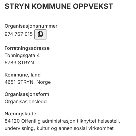
STRYN KOMMUNE OPPVEKST
Årsregnskap
Innsending og forsinkelsesgebyr
Organisasjonsnummer
974 767 015
Tinglysing
Forretningsadresse
Tonningsgata 4
6783
STRYN
Jeger
Betaling og jegeravgiftskort
Kommune, land
4651
STRYN
,
Norge
Ektepaktveileder
Organisasjonsform
Organisasjonsledd
Næringskode
Offentlig sektor
84.120
Offentlig administrasjon tilknyttet helsestell,
undervisning, kultur og annen sosial virksomhet