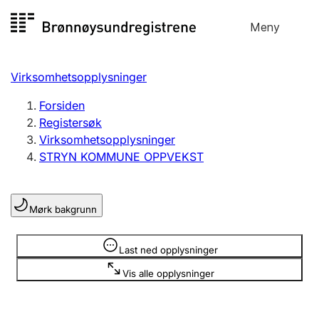
Hopp
Meny
Registersøk
til
Søk
Velg språk
innhold
Virksomhetsopplysninger
Aksjeselskap
Registrere, endre, slette
Forsiden
Registersøk
Virksomhetsopplysninger
Enkeltpersonforetak
STRYN KOMMUNE OPPVEKST
Registrere, endre, slette
Mørk bakgrunn
Lag og forening
Registrere, endre, slette
Opplysninger er skjult
Last ned opplysninger
Vis alle opplysninger
Flere organisasjonsformer