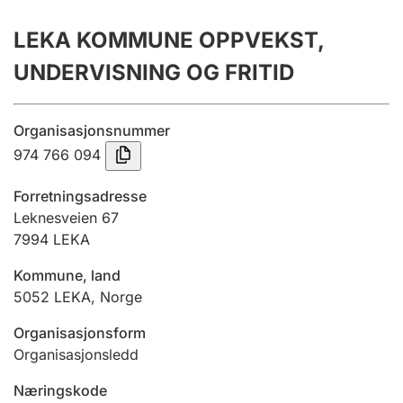
Årsregnskap
LEKA KOMMUNE OPPVEKST,
Innsending og forsinkelsesgebyr
UNDERVISNING OG FRITID
Tinglysing
Organisasjonsnummer
974 766 094
Jeger
Forretningsadresse
Betaling og jegeravgiftskort
Leknesveien 67
7994
LEKA
Kommune, land
Ektepaktveileder
5052
LEKA
,
Norge
Organisasjonsform
Offentlig sektor
Organisasjonsledd
Næringskode