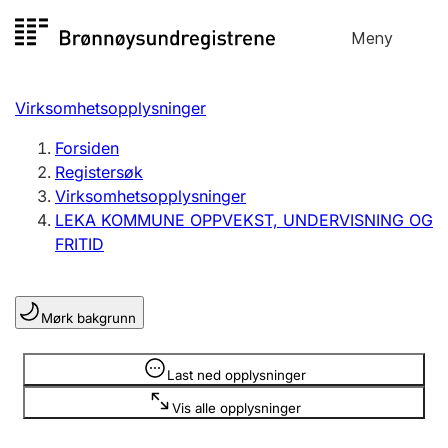
Hopp
Meny
Registersøk
til
Søk
Velg språk
innhold
Virksomhetsopplysninger
Aksjeselskap
Registrere, endre, slette
Forsiden
Registersøk
Virksomhetsopplysninger
Enkeltpersonforetak
LEKA KOMMUNE OPPVEKST, UNDERVISNING OG
Registrere, endre, slette
FRITID
Lag og forening
Mørk bakgrunn
Registrere, endre, slette
Opplysninger er skjult
Last ned opplysninger
Flere organisasjonsformer
Vis alle opplysninger