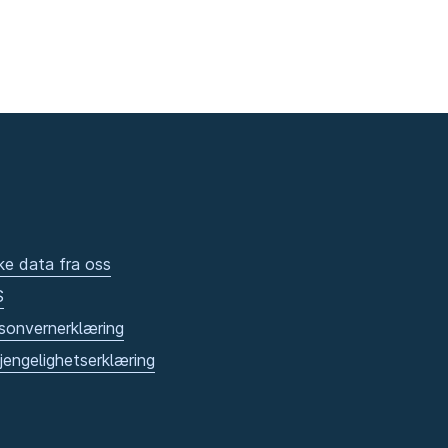
ke data fra oss
S
sonvernerklæring
gjengelighetserklæring