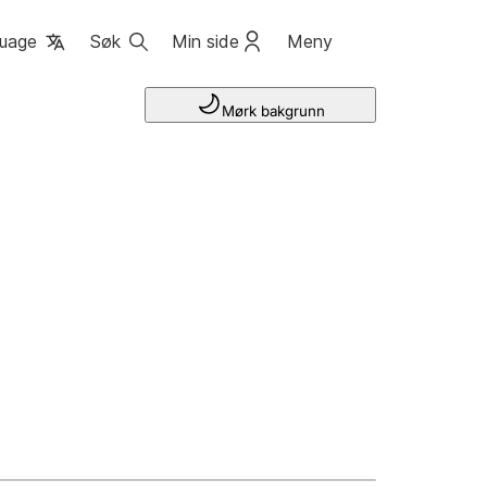
uage
Søk
Min side
Meny
Mørk bakgrunn