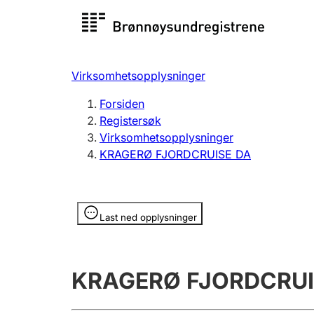
Registersøk
Aksjesel
Registrer
Virksomhetsopplysninger
Lag og forening
Flere
Forsiden
Registrere, endre, slette
organisa
Registersøk
Virksomhetsopplysninger
KRAGERØ FJORDCRUISE DA
Tinglysing
Jeger
Betaling 
Opplysninger er skjult
Last ned opplysninger
Offentlig sektor
Andre t
KRAGERØ FJORDCRUI