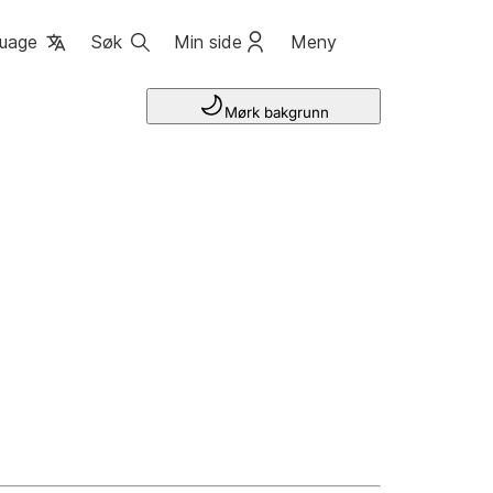
uage
Søk
Min side
Meny
Mørk bakgrunn