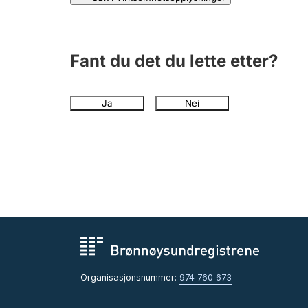
Fant du det du lette etter?
Ja
Nei
Organisasjonsnummer:
974 760 673