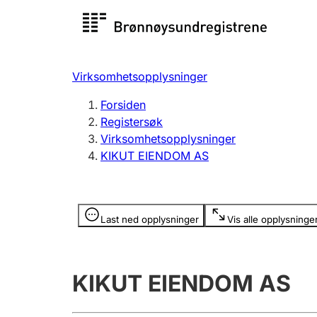
Registersøk
Aksjesel
Registrer
Virksomhetsopplysninger
Lag og forening
Flere
Forsiden
Registrere, endre, slette
organisa
Registersøk
Virksomhetsopplysninger
KIKUT EIENDOM AS
Tinglysing
Jeger
Betaling 
Opplysninger er skjult
Last ned opplysninger
Vis alle opplysninge
Offentlig sektor
Andre t
KIKUT EIENDOM AS