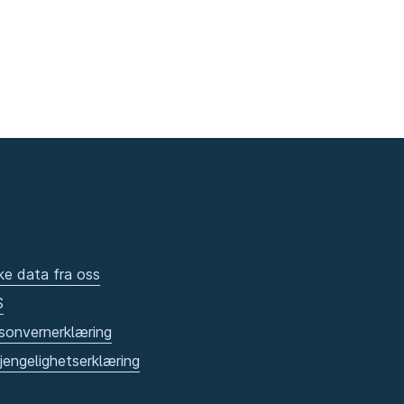
ke data fra oss
S
sonvernerklæring
gjengelighetserklæring