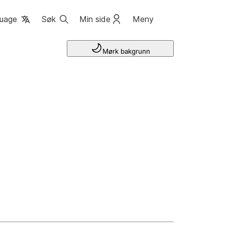
uage
Søk
Min side
Meny
Mørk bakgrunn