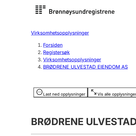
Registersøk
Aksjesel
Registrer
Virksomhetsopplysninger
Lag og forening
Flere
Forsiden
Registrere, endre, slette
organisa
Registersøk
Virksomhetsopplysninger
BRØDRENE ULVESTAD EIENDOM AS
Tinglysing
Jeger
Betaling 
Opplysninger er skjult
Last ned opplysninger
Vis alle opplysninge
Offentlig sektor
Andre t
BRØDRENE ULVESTAD