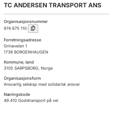
TC ANDERSEN TRANSPORT ANS
Årsregnskap
Innsending og forsinkelsesgebyr
Organisasjonsnummer
974 675 110
Tinglysing
Forretningsadresse
Grinaveien 1
1738
BORGENHAUGEN
Jeger
Betaling og jegeravgiftskort
Kommune, land
3105
SARPSBORG
,
Norge
Ektepaktveileder
Organisasjonsform
Ansvarlig selskap med solidarisk ansvar
Næringskode
Offentlig sektor
49.410
Godstransport på vei