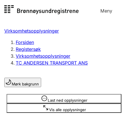
Hopp
Meny
Registersøk
til
Søk
Velg språk
innhold
Virksomhetsopplysninger
Aksjeselskap
Registrere, endre, slette
Forsiden
Registersøk
Virksomhetsopplysninger
Enkeltpersonforetak
TC ANDERSEN TRANSPORT ANS
Registrere, endre, slette
Mørk bakgrunn
Lag og forening
Registrere, endre, slette
Opplysninger er skjult
Last ned opplysninger
Vis alle opplysninger
Flere organisasjonsformer