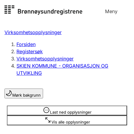
Hopp
Meny
Registersøk
til
Søk
Velg språk
innhold
Virksomhetsopplysninger
Aksjeselskap
Registrere, endre, slette
Forsiden
Registersøk
Virksomhetsopplysninger
Enkeltpersonforetak
SKIEN KOMMUNE - ORGANISASJON OG
Registrere, endre, slette
UTVIKLING
Lag og forening
Mørk bakgrunn
Registrere, endre, slette
Opplysninger er skjult
Last ned opplysninger
Flere organisasjonsformer
Vis alle opplysninger