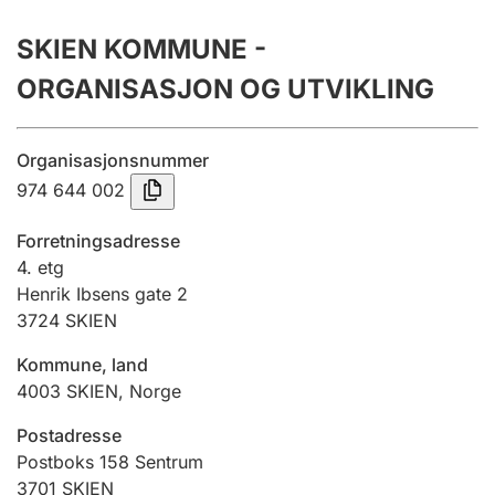
Årsregnskap
SKIEN KOMMUNE -
Innsending og forsinkelsesgebyr
ORGANISASJON OG UTVIKLING
Tinglysing
Organisasjonsnummer
974 644 002
Jeger
Forretningsadresse
Betaling og jegeravgiftskort
4. etg
Henrik Ibsens gate 2
3724
SKIEN
Ektepaktveileder
Kommune, land
4003
SKIEN
,
Norge
Offentlig sektor
Postadresse
Postboks 158 Sentrum
3701
SKIEN